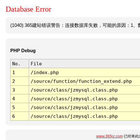
Database Error
(1040) 365建站错误警告：连接数据库失败，可能的原因：1、数
PHP Debug
No.
File
1
/index.php
2
/source/function/function_extend.php
3
/source/class/jzmysql.class.php
4
/source/class/jzmysql.class.php
5
/source/class/jzmysql.class.php
6
/source/class/jzmysql.class.php
www.365jz.com
已经将此