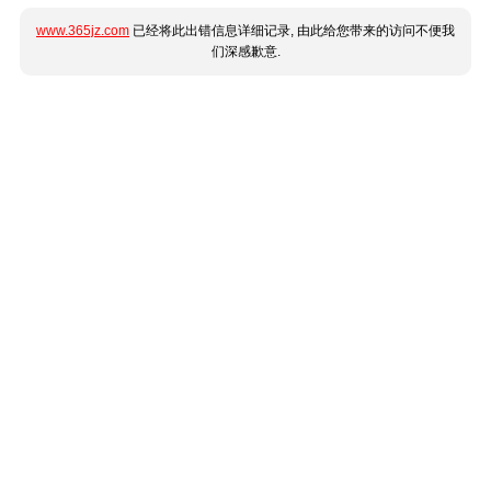
www.365jz.com
已经将此出错信息详细记录, 由此给您带来的访问不便我
们深感歉意.