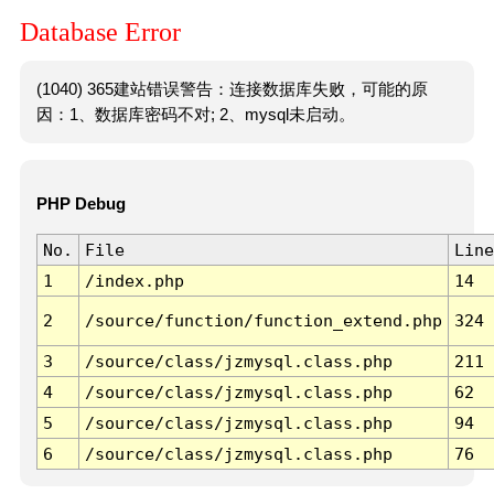
Database Error
(1040) 365建站错误警告：连接数据库失败，可能的原
因：1、数据库密码不对; 2、mysql未启动。
PHP Debug
No.
File
Line
1
/index.php
14
2
/source/function/function_extend.php
324
3
/source/class/jzmysql.class.php
211
4
/source/class/jzmysql.class.php
62
5
/source/class/jzmysql.class.php
94
6
/source/class/jzmysql.class.php
76