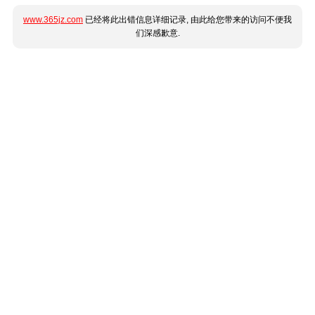
www.365jz.com
已经将此出错信息详细记录, 由此给您带来的访问不便我
们深感歉意.