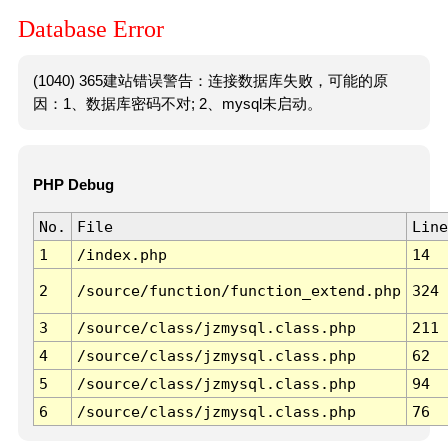
Database Error
(1040) 365建站错误警告：连接数据库失败，可能的原
因：1、数据库密码不对; 2、mysql未启动。
PHP Debug
No.
File
Line
1
/index.php
14
2
/source/function/function_extend.php
324
3
/source/class/jzmysql.class.php
211
4
/source/class/jzmysql.class.php
62
5
/source/class/jzmysql.class.php
94
6
/source/class/jzmysql.class.php
76