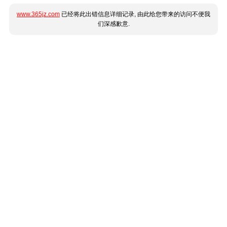
www.365jz.com
已经将此出错信息详细记录, 由此给您带来的访问不便我
们深感歉意.