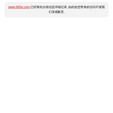
www.365jz.com
已经将此出错信息详细记录, 由此给您带来的访问不便我
们深感歉意.