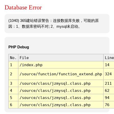
Database Error
(1040) 365建站错误警告：连接数据库失败，可能的原
因：1、数据库密码不对; 2、mysql未启动。
PHP Debug
No.
File
Line
1
/index.php
14
2
/source/function/function_extend.php
324
3
/source/class/jzmysql.class.php
211
4
/source/class/jzmysql.class.php
62
5
/source/class/jzmysql.class.php
94
6
/source/class/jzmysql.class.php
76