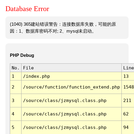
Database Error
(1040) 365建站错误警告：连接数据库失败，可能的原
因：1、数据库密码不对; 2、mysql未启动。
PHP Debug
No.
File
Line
1
/index.php
13
2
/source/function/function_extend.php
1548
3
/source/class/jzmysql.class.php
211
4
/source/class/jzmysql.class.php
62
5
/source/class/jzmysql.class.php
94