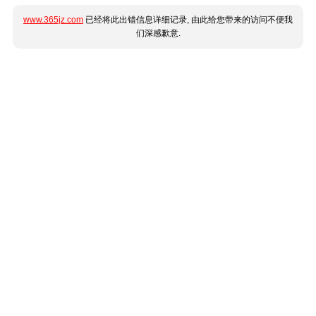
www.365jz.com
已经将此出错信息详细记录, 由此给您带来的访问不便我
们深感歉意.