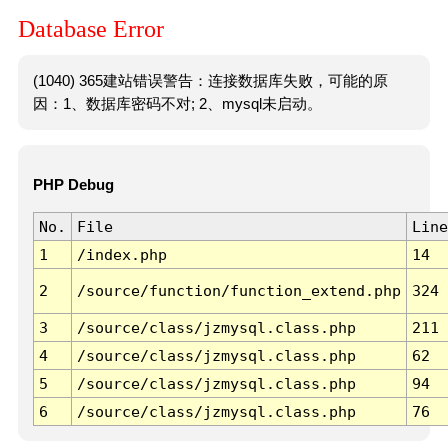
Database Error
(1040) 365建站错误警告：连接数据库失败，可能的原
因：1、数据库密码不对; 2、mysql未启动。
PHP Debug
No.
File
Line
1
/index.php
14
2
/source/function/function_extend.php
324
3
/source/class/jzmysql.class.php
211
4
/source/class/jzmysql.class.php
62
5
/source/class/jzmysql.class.php
94
6
/source/class/jzmysql.class.php
76