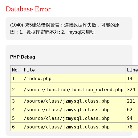
Database Error
(1040) 365建站错误警告：连接数据库失败，可能的原
因：1、数据库密码不对; 2、mysql未启动。
PHP Debug
No.
File
Line
1
/index.php
14
2
/source/function/function_extend.php
324
3
/source/class/jzmysql.class.php
211
4
/source/class/jzmysql.class.php
62
5
/source/class/jzmysql.class.php
94
6
/source/class/jzmysql.class.php
76