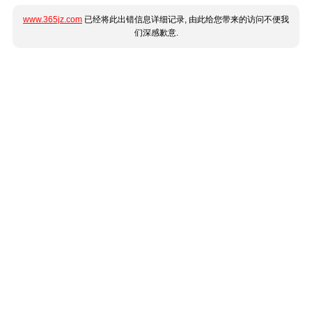
www.365jz.com
已经将此出错信息详细记录, 由此给您带来的访问不便我
们深感歉意.