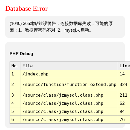
Database Error
(1040) 365建站错误警告：连接数据库失败，可能的原
因：1、数据库密码不对; 2、mysql未启动。
PHP Debug
No.
File
Line
1
/index.php
14
2
/source/function/function_extend.php
324
3
/source/class/jzmysql.class.php
211
4
/source/class/jzmysql.class.php
62
5
/source/class/jzmysql.class.php
94
6
/source/class/jzmysql.class.php
76