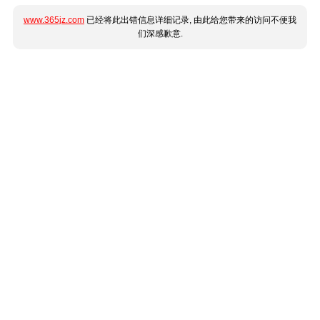
www.365jz.com
已经将此出错信息详细记录, 由此给您带来的访问不便我
们深感歉意.