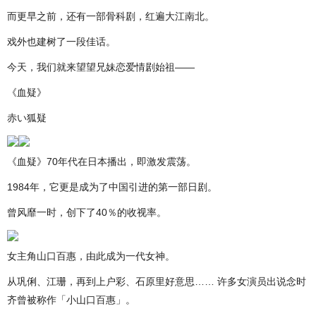
而更早之前，还有一部骨科剧，红遍大江南北。
戏外也建树了一段佳话。
今天，我们就来望望兄妹恋爱情剧始祖——
《血疑》
赤い狐疑
《血疑》70年代在日本播出，即激发震荡。
1984年，它更是成为了中国引进的第一部日剧。
曾风靡一时，创下了40％的收视率。
女主角山口百惠，由此成为一代女神。
从巩俐、江珊，再到上户彩、石原里好意思…… 许多女演员出说念时
齐曾被称作「小山口百惠」。