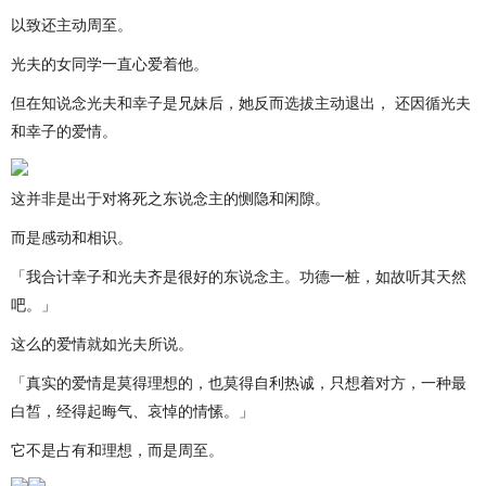
以致还主动周至。
光夫的女同学一直心爱着他。
但在知说念光夫和幸子是兄妹后，她反而选拔主动退出， 还因循光夫
和幸子的爱情。
这并非是出于对将死之东说念主的恻隐和闲隙。
而是感动和相识。
「我合计幸子和光夫齐是很好的东说念主。功德一桩，如故听其天然
吧。」
这么的爱情就如光夫所说。
「真实的爱情是莫得理想的，也莫得自利热诚，只想着对方，一种最
白皙，经得起晦气、哀悼的情愫。」
它不是占有和理想，而是周至。