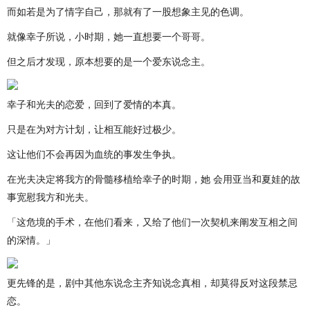
而如若是为了情字自己，那就有了一股想象主见的色调。
就像幸子所说，小时期，她一直想要一个哥哥。
但之后才发现，原本想要的是一个爱东说念主。
幸子和光夫的恋爱，回到了爱情的本真。
只是在为对方计划，让相互能好过极少。
这让他们不会再因为血统的事发生争执。
在光夫决定将我方的骨髓移植给幸子的时期，她 会用亚当和夏娃的故
事宽慰我方和光夫。
「这危境的手术，在他们看来，又给了他们一次契机来阐发互相之间
的深情。」
更先锋的是，剧中其他东说念主齐知说念真相，却莫得反对这段禁忌
恋。