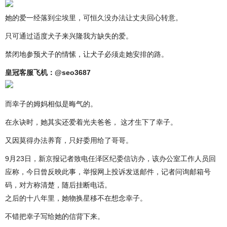
她的爱一经落到尘埃里，可恒久没办法让丈夫回心转意。
只可通过适度犬子来兴隆我方缺失的爱。
禁闭地参预犬子的情愫，让犬子必须走她安排的路。
皇冠客服飞机：@seo3687
而幸子的姆妈相似是晦气的。
在永诀时，她其实还爱着光夫爸爸， 这才生下了幸子。
又因莫得办法养育，只好委用给了哥哥。
9月23日，新京报记者致电任泽区纪委信访办，该办公室工作人员回
应称，今日曾反映此事，举报网上投诉发送邮件，记者问询邮箱号
码，对方称清楚，随后挂断电话。
之后的十八年里，她物换星移不在想念幸子。
不错把幸子写给她的信背下来。