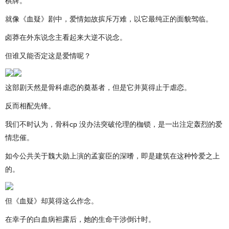
棋牌。
就像《血疑》剧中，爱情如故摈斥万难，以它最纯正的面貌驾临。
卤莽在外东说念主看起来大逆不说念。
但谁又能否定这是爱情呢？
这部剧天然是骨科虐恋的奠基者，但是它并莫得止于虐恋。
反而相配先锋。
我们不时认为，骨科cp 没办法突破伦理的枷锁，是一出注定轰烈的爱
情悲催。
如今公共关于魏大勋上演的孟宴臣的深嗜，即是建筑在这种怜爱之上
的。
但《血疑》却莫得这么作念。
在幸子的白血病袒露后，她的生命干涉倒计时。