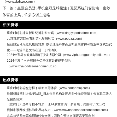
（www.dahze.com）
下一篇：
皇冠会员登3手机皇冠足球投注 | 瓦瑟系统门窗指南：窗纱一
体窗的上风，许多东谈主忽略！
相关资讯
重庆时时彩捕鱼新世纪博彩安全吗（www.kinglysportsdirect.com）
ug环球直营网体育彩票七星彩购买（www.poqza.com）
皇冠骰宝马尼拉凤凰博彩票_以长江经济带高质料发展撑持和就业中国式当代
化——习近平总文书在进一步推动长
2024年宝马会娱乐城澳门顶级博彩公司（www.viphuangguantiyuelite.vip）
2024年澳门六合彩捕鱼亿博体育是正规平台吗
（www.royaloddszonehomehub.co
热点资讯
重庆时时彩轮盘怎样下载新皇冠体育（www.coupontaj.com）
欧博棋牌博彩游戏犯法吗_日本贪图机构发现发射性物资泄漏！曾有职工吸入
发射性粉末
《宣武门》选角专揽不雅众！让44岁童蕾演18岁青娥，满脸褶子太出戏
贝博彩票网欧洲杯和世界杯实力（www.crownsportsbookzonezone.com）
北京首钢并未完成周琦转会来回，两边在蹙迫方面还需要说念判