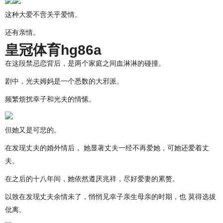
这种大爱不啻关乎爱情。
还有亲情。
皇冠体育hg86a
在这段禁忌恋背后，是两个家庭之间血淋淋的碰撞。
剧中，光夫姆妈是一个悉数的大邪派。
频繁烦扰幸子和光夫的情愫。
但她又是可悲的。
在发现丈夫的婚外情后， 她显著丈夫一经不再爱她，可她还爱着丈
夫。
在之后的十八年间，她依然遵厌兆祥，尽好爱妻的累赘。
以致在发现丈夫余情未了，悄悄见幸子亲生母亲的时期，也 莫得选拔
仳离。