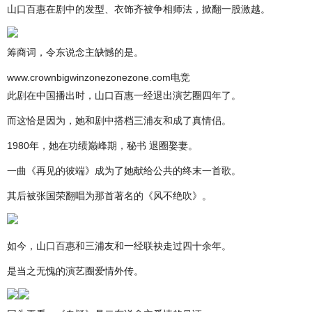
山口百惠在剧中的发型、衣饰齐被争相师法，掀翻一股激越。
筹商词，令东说念主缺憾的是。
www.crownbigwinzonezonezone.com电竞
此剧在中国播出时，山口百惠一经退出演艺圈四年了。
而这恰是因为，她和剧中搭档三浦友和成了真情侣。
1980年，她在功绩巅峰期，秘书 退圈娶妻。
一曲《再见的彼端》成为了她献给公共的终末一首歌。
其后被张国荣翻唱为那首著名的《风不绝吹》。
如今，山口百惠和三浦友和一经联袂走过四十余年。
是当之无愧的演艺圈爱情外传。