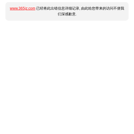
www.365jz.com
已经将此出错信息详细记录, 由此给您带来的访问不便我
们深感歉意.