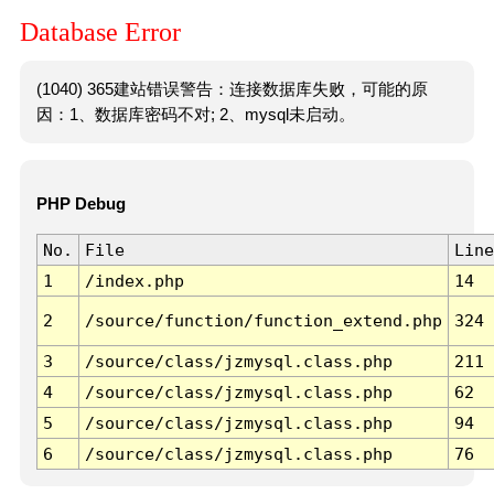
Database Error
(1040) 365建站错误警告：连接数据库失败，可能的原
因：1、数据库密码不对; 2、mysql未启动。
PHP Debug
No.
File
Line
1
/index.php
14
2
/source/function/function_extend.php
324
3
/source/class/jzmysql.class.php
211
4
/source/class/jzmysql.class.php
62
5
/source/class/jzmysql.class.php
94
6
/source/class/jzmysql.class.php
76