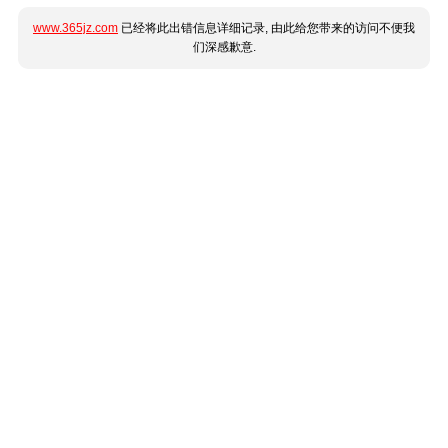
www.365jz.com
已经将此出错信息详细记录, 由此给您带来的访问不便我
们深感歉意.