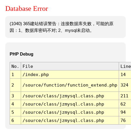
Database Error
(1040) 365建站错误警告：连接数据库失败，可能的原
因：1、数据库密码不对; 2、mysql未启动。
PHP Debug
No.
File
Line
1
/index.php
14
2
/source/function/function_extend.php
324
3
/source/class/jzmysql.class.php
211
4
/source/class/jzmysql.class.php
62
5
/source/class/jzmysql.class.php
94
6
/source/class/jzmysql.class.php
76