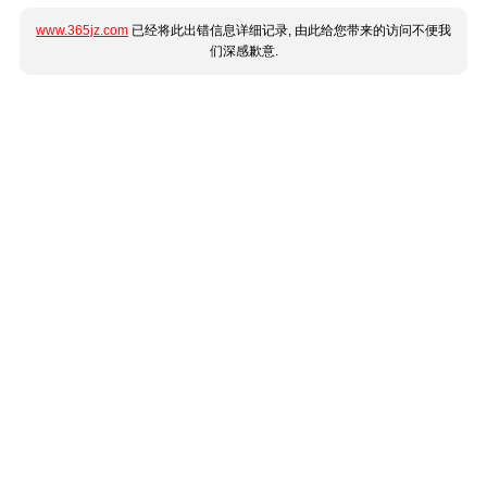
www.365jz.com
已经将此出错信息详细记录, 由此给您带来的访问不便我
们深感歉意.