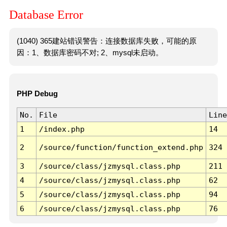
Database Error
(1040) 365建站错误警告：连接数据库失败，可能的原
因：1、数据库密码不对; 2、mysql未启动。
PHP Debug
No.
File
Line
1
/index.php
14
2
/source/function/function_extend.php
324
3
/source/class/jzmysql.class.php
211
4
/source/class/jzmysql.class.php
62
5
/source/class/jzmysql.class.php
94
6
/source/class/jzmysql.class.php
76