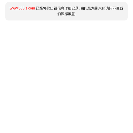
www.365jz.com
已经将此出错信息详细记录, 由此给您带来的访问不便我
们深感歉意.