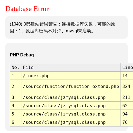
Database Error
(1040) 365建站错误警告：连接数据库失败，可能的原
因：1、数据库密码不对; 2、mysql未启动。
PHP Debug
No.
File
Line
1
/index.php
14
2
/source/function/function_extend.php
324
3
/source/class/jzmysql.class.php
211
4
/source/class/jzmysql.class.php
62
5
/source/class/jzmysql.class.php
94
6
/source/class/jzmysql.class.php
76