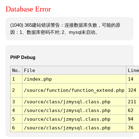
Database Error
(1040) 365建站错误警告：连接数据库失败，可能的原
因：1、数据库密码不对; 2、mysql未启动。
PHP Debug
No.
File
Line
1
/index.php
14
2
/source/function/function_extend.php
324
3
/source/class/jzmysql.class.php
211
4
/source/class/jzmysql.class.php
62
5
/source/class/jzmysql.class.php
94
6
/source/class/jzmysql.class.php
76