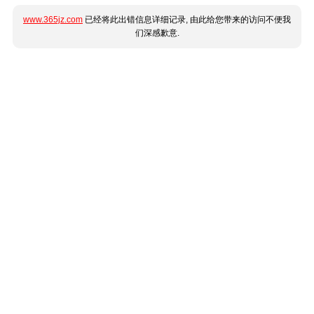
www.365jz.com
已经将此出错信息详细记录, 由此给您带来的访问不便我
们深感歉意.