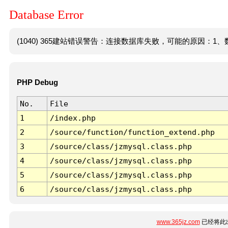
Database Error
(1040) 365建站错误警告：连接数据库失败，可能的原因：1、数
PHP Debug
No.
File
1
/index.php
2
/source/function/function_extend.php
3
/source/class/jzmysql.class.php
4
/source/class/jzmysql.class.php
5
/source/class/jzmysql.class.php
6
/source/class/jzmysql.class.php
www.365jz.com
已经将此