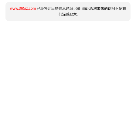
www.365jz.com
已经将此出错信息详细记录, 由此给您带来的访问不便我
们深感歉意.