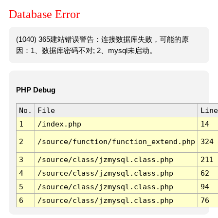
Database Error
(1040) 365建站错误警告：连接数据库失败，可能的原
因：1、数据库密码不对; 2、mysql未启动。
PHP Debug
No.
File
Line
1
/index.php
14
2
/source/function/function_extend.php
324
3
/source/class/jzmysql.class.php
211
4
/source/class/jzmysql.class.php
62
5
/source/class/jzmysql.class.php
94
6
/source/class/jzmysql.class.php
76