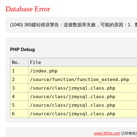
Database Error
(1040) 365建站错误警告：连接数据库失败，可能的原因：1、数
PHP Debug
No.
File
1
/index.php
2
/source/function/function_extend.php
3
/source/class/jzmysql.class.php
4
/source/class/jzmysql.class.php
5
/source/class/jzmysql.class.php
6
/source/class/jzmysql.class.php
www.365jz.com
已经将此