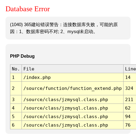
Database Error
(1040) 365建站错误警告：连接数据库失败，可能的原
因：1、数据库密码不对; 2、mysql未启动。
PHP Debug
No.
File
Line
1
/index.php
14
2
/source/function/function_extend.php
324
3
/source/class/jzmysql.class.php
211
4
/source/class/jzmysql.class.php
62
5
/source/class/jzmysql.class.php
94
6
/source/class/jzmysql.class.php
76