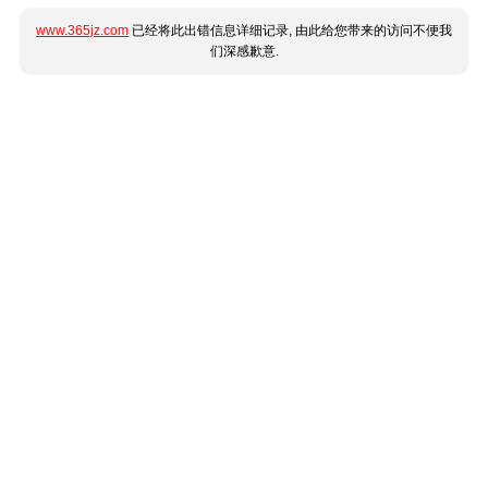
www.365jz.com
已经将此出错信息详细记录, 由此给您带来的访问不便我
们深感歉意.