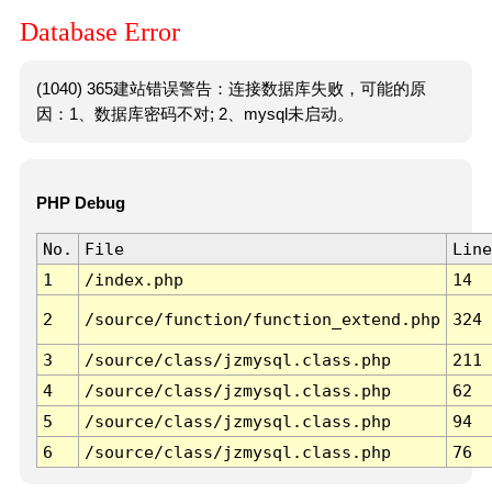
Database Error
(1040) 365建站错误警告：连接数据库失败，可能的原
因：1、数据库密码不对; 2、mysql未启动。
PHP Debug
No.
File
Line
1
/index.php
14
2
/source/function/function_extend.php
324
3
/source/class/jzmysql.class.php
211
4
/source/class/jzmysql.class.php
62
5
/source/class/jzmysql.class.php
94
6
/source/class/jzmysql.class.php
76