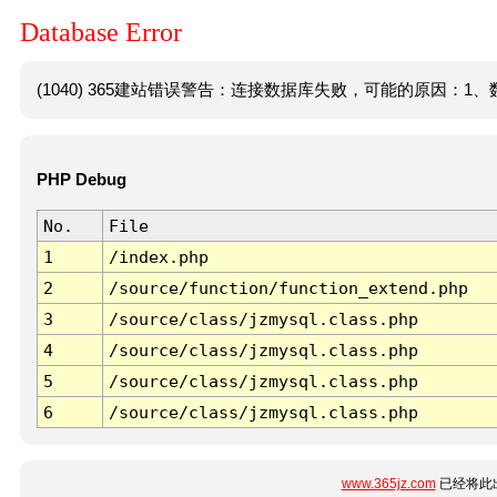
Database Error
(1040) 365建站错误警告：连接数据库失败，可能的原因：1、数
PHP Debug
No.
File
1
/index.php
2
/source/function/function_extend.php
3
/source/class/jzmysql.class.php
4
/source/class/jzmysql.class.php
5
/source/class/jzmysql.class.php
6
/source/class/jzmysql.class.php
www.365jz.com
已经将此