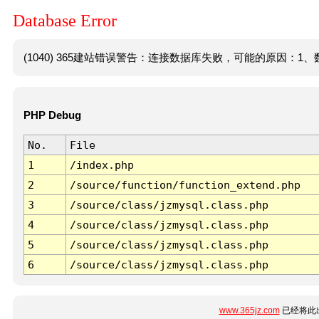
Database Error
(1040) 365建站错误警告：连接数据库失败，可能的原因：1、数
PHP Debug
No.
File
1
/index.php
2
/source/function/function_extend.php
3
/source/class/jzmysql.class.php
4
/source/class/jzmysql.class.php
5
/source/class/jzmysql.class.php
6
/source/class/jzmysql.class.php
www.365jz.com
已经将此