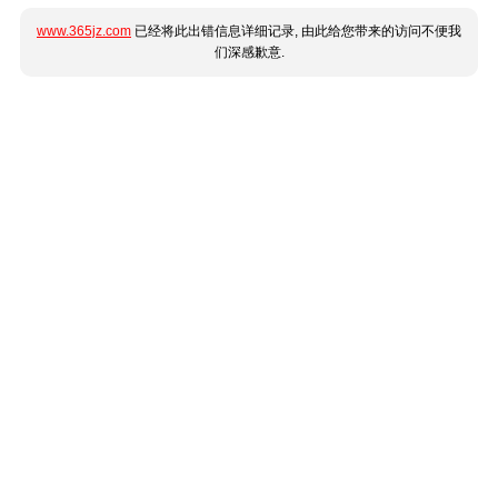
www.365jz.com
已经将此出错信息详细记录, 由此给您带来的访问不便我
们深感歉意.