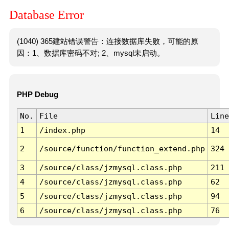
Database Error
(1040) 365建站错误警告：连接数据库失败，可能的原
因：1、数据库密码不对; 2、mysql未启动。
PHP Debug
No.
File
Line
1
/index.php
14
2
/source/function/function_extend.php
324
3
/source/class/jzmysql.class.php
211
4
/source/class/jzmysql.class.php
62
5
/source/class/jzmysql.class.php
94
6
/source/class/jzmysql.class.php
76