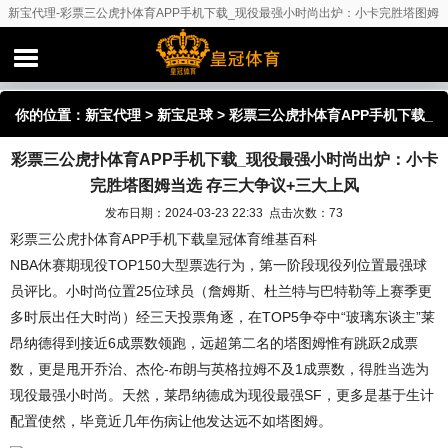
新宝代理-彩票三公虎扑体育APP手机下载_现役最强小时尚出炉：小卡完胜塔图姆
当选 存三大争议+三大上风
你的位置：
新宝代理
>
新宝足球
> 彩票三公虎扑体育APP手机下载_
彩票三公虎扑体育APP手机下载_现役最强小时尚出炉：小卡
现役最强小时尚出炉：小卡完胜塔图姆当选 存三大争议+三大上风
完胜塔图姆当选 存三大争议+三大上风
发布日期：2024-03-23 22:33 点击次数：73
彩票三公虎扑体育APP手机下载皇冠体育维基百科
NBA休赛期现役TOP150大型票选行为，第一阶段现役列位置最强球
员评比。小时尚位置25位球员（詹姆斯、杜兰特与巴特勒等上赛季更
多时辰出任大时尚）经三天投票角逐，在TOP5争夺中“玻璃东谈主”莱
昂纳德得到接近6成票数领跑，远超第二名的塔图姆惟有跳跃2成票
数，更是甩开乔治、杰伦-布朗与英格拉姆不及1成票数，得胜当选为
现役最强小时尚。天然，莱昂纳德成为现役最强SF，更多是基于生计
配置使然，毕竟近几年伤病让他发达远不如塔图姆。