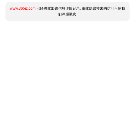
www.365jz.com
已经将此出错信息详细记录, 由此给您带来的访问不便我
们深感歉意.