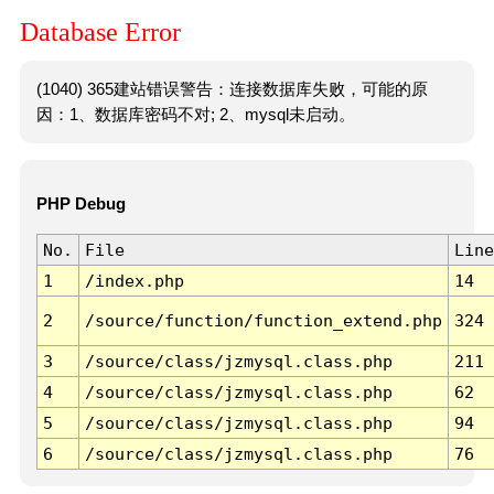
Database Error
(1040) 365建站错误警告：连接数据库失败，可能的原
因：1、数据库密码不对; 2、mysql未启动。
PHP Debug
No.
File
Line
1
/index.php
14
2
/source/function/function_extend.php
324
3
/source/class/jzmysql.class.php
211
4
/source/class/jzmysql.class.php
62
5
/source/class/jzmysql.class.php
94
6
/source/class/jzmysql.class.php
76