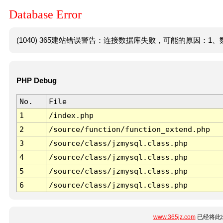
Database Error
(1040) 365建站错误警告：连接数据库失败，可能的原因：1、数
PHP Debug
No.
File
1
/index.php
2
/source/function/function_extend.php
3
/source/class/jzmysql.class.php
4
/source/class/jzmysql.class.php
5
/source/class/jzmysql.class.php
6
/source/class/jzmysql.class.php
www.365jz.com
已经将此