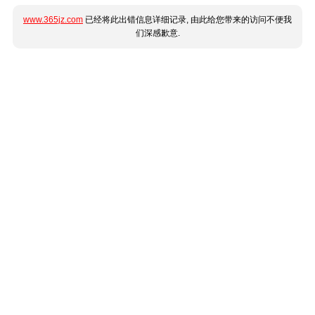
www.365jz.com
已经将此出错信息详细记录, 由此给您带来的访问不便我
们深感歉意.