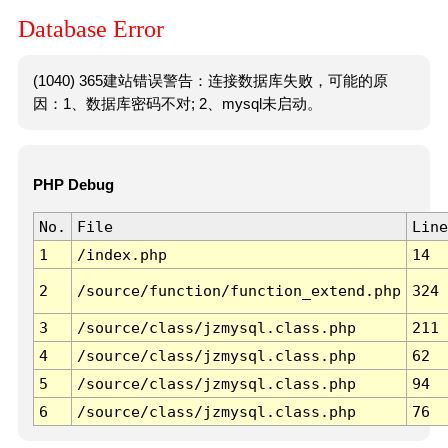
Database Error
(1040) 365建站错误警告：连接数据库失败，可能的原
因：1、数据库密码不对; 2、mysql未启动。
PHP Debug
No.
File
Line
1
/index.php
14
2
/source/function/function_extend.php
324
3
/source/class/jzmysql.class.php
211
4
/source/class/jzmysql.class.php
62
5
/source/class/jzmysql.class.php
94
6
/source/class/jzmysql.class.php
76