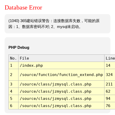
Database Error
(1040) 365建站错误警告：连接数据库失败，可能的原
因：1、数据库密码不对; 2、mysql未启动。
PHP Debug
No.
File
Line
1
/index.php
14
2
/source/function/function_extend.php
324
3
/source/class/jzmysql.class.php
211
4
/source/class/jzmysql.class.php
62
5
/source/class/jzmysql.class.php
94
6
/source/class/jzmysql.class.php
76