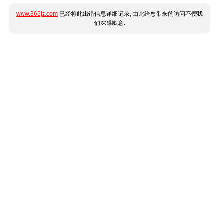
www.365jz.com
已经将此出错信息详细记录, 由此给您带来的访问不便我
们深感歉意.