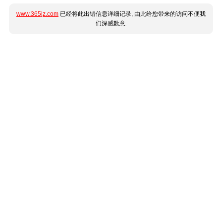
www.365jz.com
已经将此出错信息详细记录, 由此给您带来的访问不便我
们深感歉意.