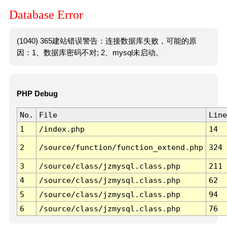
Database Error
(1040) 365建站错误警告：连接数据库失败，可能的原
因：1、数据库密码不对; 2、mysql未启动。
PHP Debug
No.
File
Line
1
/index.php
14
2
/source/function/function_extend.php
324
3
/source/class/jzmysql.class.php
211
4
/source/class/jzmysql.class.php
62
5
/source/class/jzmysql.class.php
94
6
/source/class/jzmysql.class.php
76