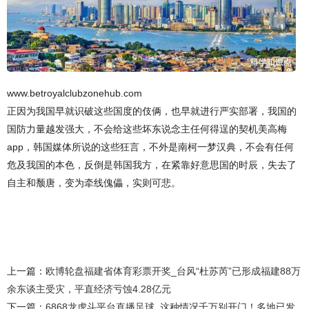
www.betroyalclubzonehub.com
正因为我国早就识破这些国度的伎俩，也早就进行严实部署，我国的
国防力量越发强大，不会给这些坏东说念主任何得逞的契机美高梅
app，韩国媒体所说的这些狂言，不外是南柯一梦汉典，不会有任何
危及我国的本色，反倒是韩国我方，在紧靠好意思国的时辰，失去了
自主和颓唐，变为牵线傀儡，实则可悲。
上一篇：
欧博轮盘福建省体育彩票开奖_台风“杜苏芮”已形成福建88万
余东谈主受灾，平直经济亏蚀4.28亿元
下一篇：
6868龙虎斗平台直播足球_这种情况千万别开门！多地已发