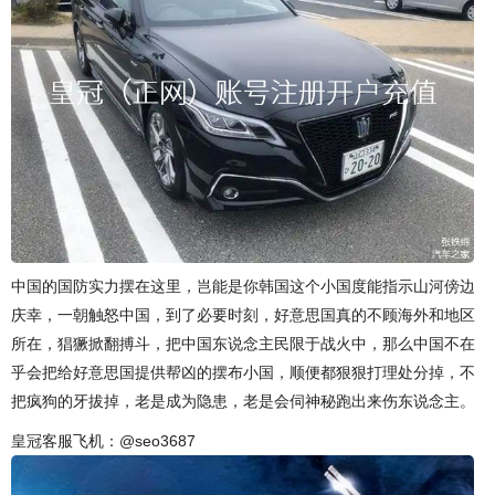
中国的国防实力摆在这里，岂能是你韩国这个小国度能指示山河傍边
庆幸，一朝触怒中国，到了必要时刻，好意思国真的不顾海外和地区
所在，猖獗掀翻搏斗，把中国东说念主民限于战火中，那么中国不在
乎会把给好意思国提供帮凶的摆布小国，顺便都狠狠打理处分掉，不
把疯狗的牙拔掉，老是成为隐患，老是会伺神秘跑出来伤东说念主。
皇冠客服飞机：@seo3687