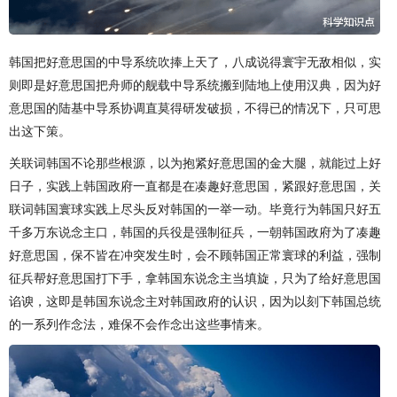
韩国把好意思国的中导系统吹捧上天了，八成说得寰宇无敌相似，实
则即是好意思国把舟师的舰载中导系统搬到陆地上使用汉典，因为好
意思国的陆基中导系协调直莫得研发破损，不得已的情况下，只可思
出这下策。
关联词韩国不论那些根源，以为抱紧好意思国的金大腿，就能过上好
日子，实践上韩国政府一直都是在凑趣好意思国，紧跟好意思国，关
联词韩国寰球实践上尽头反对韩国的一举一动。毕竟行为韩国只好五
千多万东说念主口，韩国的兵役是强制征兵，一朝韩国政府为了凑趣
好意思国，保不皆在冲突发生时，会不顾韩国正常寰球的利益，强制
征兵帮好意思国打下手，拿韩国东说念主当填旋，只为了给好意思国
谄谀，这即是韩国东说念主对韩国政府的认识，因为以刻下韩国总统
的一系列作念法，难保不会作念出这些事情来。