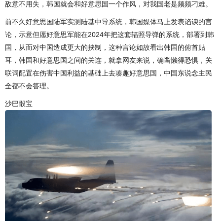
敌意不用失，韩国就会和好意思国一个作风，对我国老是频频刁难。
前不久好意思国陆军实测陆基中导系统，韩国媒体马上发表谄谀的言
论，示意但愿好意思军能在2024年把这套辐照导弹的系统，部署到韩
国，从而对中国造成更大的挟制，这种言论如故看出韩国的俯首贴
耳，韩国和好意思国之间的关连，就拿网友来说，确凿懒得恐惧，关
联词配置在伤害中国利益的基础上去凑趣好意思国，中国东说念主民
全都不会答理。
沙巴骰宝