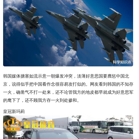
韩国媒体搪塞如流示意一朝爆发冲突，淡薄好意思国要膺惩中国北
京，说得似乎把中国看作念很容易攻打似的。网友看到韩国的不知存
一火，确凿气不打一处来，还不论管我方的地皮都早就成为好意思军
的麾下了，还不顾我方存一火到处掺和。
皇冠新玛莉