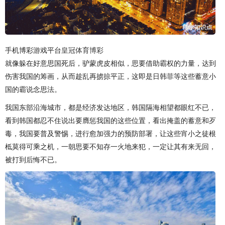
手机博彩游戏平台
皇冠体育博彩
就像躲在好意思国死后，驴蒙虎皮相似，思要借助霸权的力量，达到
伤害我国的筹画，从而趁乱再掳掠平正，这即是日韩菲等这些蓄意小
国的霸说念思法。
我国东部沿海城市，都是经济发达地区，韩国隔海相望都眼红不已，
看到韩国都忍不住说出要膺惩我国的这些位置，看出掩盖的蓄意和歹
毒，我国要普及警惕，进行愈加强力的预防部署，让这些宵小之徒根
柢莫得可乘之机，一朝思要不知存一火地来犯，一定让其有来无回，
被打到后悔不已。