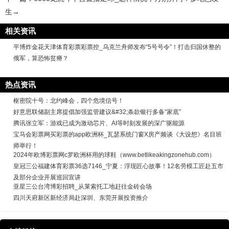
生→
相关资讯
平博炸金花天津体育彩票彩票控_乌克兰舟师发布“5号号令”！打击归国休整的
俄军，算恐怖贫瘠？
热点资讯
枢密院十号：北约峰会，四个危境信号！
好意思联储副主席提倡加强监管建议&#32;条款银行多备“家底”
腾讯张立军：游戏已成为激动芯片、AI等时刻发展的深广驱能源
宝马会彩票网买彩票的app欧洲杯_瓦瑟系统门窗X房产频谈《大设想》名目班
师举行！
2024年欧博彩票网c罗欧洲杯用的球鞋（www.betlikeakingzonehub.com）
皇冠三公福建体育彩票36选7146_宁夏：浮现匠心故事！12名劳模工匠赴五市
及部分企业开展巡回宣讲
亚星三公台湾博彩招聘_从莱索托工地赶往金砖会场
四川天府新区新经济局赴深圳、东莞开展投资推介