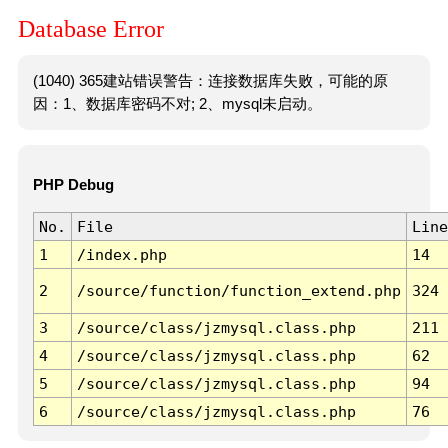
Database Error
(1040) 365建站错误警告：连接数据库失败，可能的原
因：1、数据库密码不对; 2、mysql未启动。
PHP Debug
No.
File
Line
1
/index.php
14
2
/source/function/function_extend.php
324
3
/source/class/jzmysql.class.php
211
4
/source/class/jzmysql.class.php
62
5
/source/class/jzmysql.class.php
94
6
/source/class/jzmysql.class.php
76