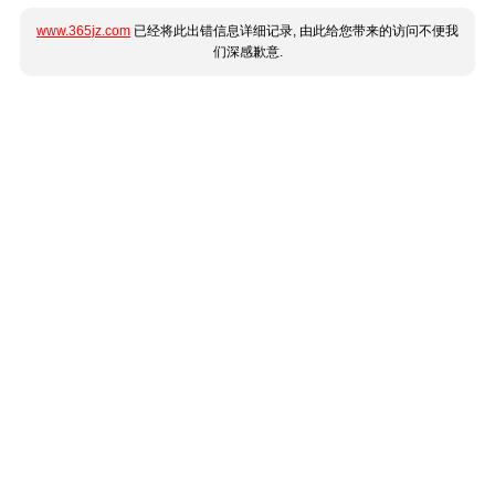
www.365jz.com
已经将此出错信息详细记录, 由此给您带来的访问不便我
们深感歉意.