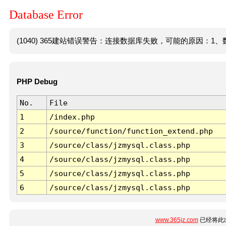
Database Error
(1040) 365建站错误警告：连接数据库失败，可能的原因：1、数
PHP Debug
No.
File
1
/index.php
2
/source/function/function_extend.php
3
/source/class/jzmysql.class.php
4
/source/class/jzmysql.class.php
5
/source/class/jzmysql.class.php
6
/source/class/jzmysql.class.php
www.365jz.com
已经将此