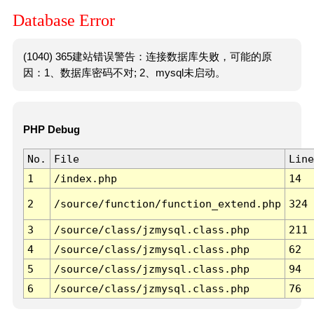
Database Error
(1040) 365建站错误警告：连接数据库失败，可能的原
因：1、数据库密码不对; 2、mysql未启动。
PHP Debug
No.
File
Line
1
/index.php
14
2
/source/function/function_extend.php
324
3
/source/class/jzmysql.class.php
211
4
/source/class/jzmysql.class.php
62
5
/source/class/jzmysql.class.php
94
6
/source/class/jzmysql.class.php
76