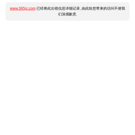
www.365jz.com
已经将此出错信息详细记录, 由此给您带来的访问不便我
们深感歉意.