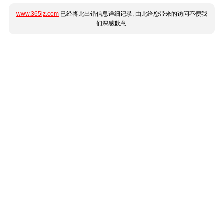
www.365jz.com
已经将此出错信息详细记录, 由此给您带来的访问不便我
们深感歉意.