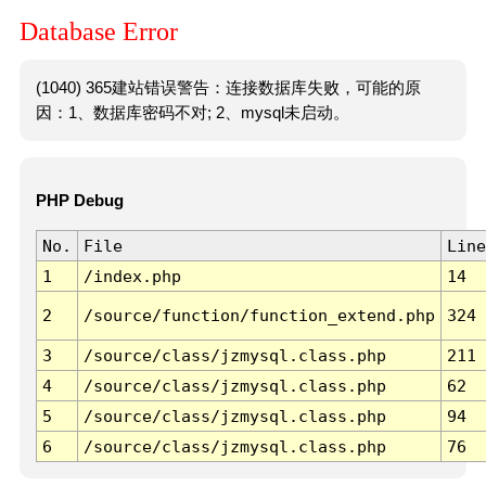
Database Error
(1040) 365建站错误警告：连接数据库失败，可能的原
因：1、数据库密码不对; 2、mysql未启动。
PHP Debug
No.
File
Line
1
/index.php
14
2
/source/function/function_extend.php
324
3
/source/class/jzmysql.class.php
211
4
/source/class/jzmysql.class.php
62
5
/source/class/jzmysql.class.php
94
6
/source/class/jzmysql.class.php
76