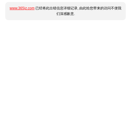
www.365jz.com
已经将此出错信息详细记录, 由此给您带来的访问不便我
们深感歉意.