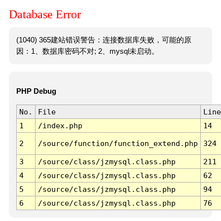
Database Error
(1040) 365建站错误警告：连接数据库失败，可能的原
因：1、数据库密码不对; 2、mysql未启动。
PHP Debug
No.
File
Line
1
/index.php
14
2
/source/function/function_extend.php
324
3
/source/class/jzmysql.class.php
211
4
/source/class/jzmysql.class.php
62
5
/source/class/jzmysql.class.php
94
6
/source/class/jzmysql.class.php
76