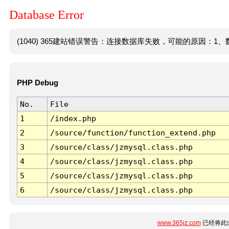
Database Error
(1040) 365建站错误警告：连接数据库失败，可能的原因：1、数
PHP Debug
No.
File
1
/index.php
2
/source/function/function_extend.php
3
/source/class/jzmysql.class.php
4
/source/class/jzmysql.class.php
5
/source/class/jzmysql.class.php
6
/source/class/jzmysql.class.php
www.365jz.com
已经将此