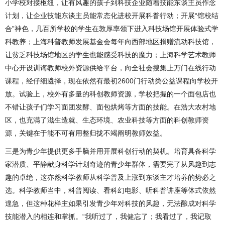
小学校对接枢纽，让有风趣的孩子到科技企业随着技能东谈主员作念
计划，让企业技能东谈主员能常态化进校开展科普行动；开展“馆校结
合”神色，几百所学校的学生在敦厚率领下进入科技场馆开展体验式学
科教养；上海科普教师发展基金会每年向西部地区捐赠流动科技馆，
让贫乏科技场馆地区的学生也能感受科技的魔力；上海科学艺术教师
中心开设训诲教师校外资源供给平台，向全社会搜集上万门在线行动
课程，经仔细遴择，现在依然有最初2600门行动类公益课程向学校开
放。试验上，校外有多量的科创教师资源，学校把握的一个面包店也
不错让孩子们学习面团发酵、面包烘烤等方面的技能。在浩大农村地
区，也充满了滋生造就、生态环境、农业科技等方面的科创教师资
源，关键在于能不可有用整归拢不竭阐明教师效益。
三是为青少年提供更多手脑并用开展科创行动的契机。培育具备科学
家潜质、平静献身科学计划奇迹的青少年群体，需要完了从风趣到志
趣的卓绝，这亦然科学教师从科学普及上涨到东谈主才培养的势必之
选。科学教师当中，科普阅读、看科幻电影、听科普讲座等体式依然
遑急，但这种花样主如果引发青少年对科技的风趣，无法酿成对科学
技能潜入的相连和掌抓。“我听过了，我健忘了；我看过了，我记取