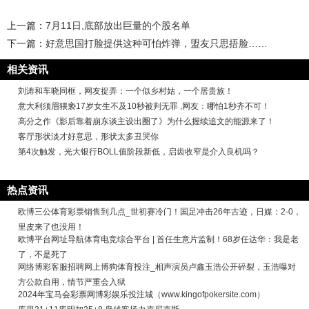
上一篇：
7月11日,底部放出巨量的个股名单
下一篇：
好意思国打脸提供这种可怕炸弹，盟友只思捂脸……
相关资讯
刘涛和车晓同框，网友捉弄：一个似乡村姑，一个居贵族！
意大利须眉猥亵17岁女生不及10秒被判无罪 ,网友：哪怕1秒齐不可！
高分之作《影后靠着崩东谈主设出圈了》为什么握续追文的能源来了！
客厅形状淡才好意思，形状太多丑哭你
第4次触发，光大银行BOLL值阶段新低，启齿收窄是介入良机吗？
热点资讯
欧博三公体育彩票销售到几点_世初赛冷门！国足冲击26年古迹，日媒：2-0，
里皮来了也没用！
欧博平台网址导航体育电竞综合平台 | 首任生意片监制！68岁任达华：我是老
了，不是死了
网络博彩客服招聘网上博狗体育投注_相声演员卢鑫玉浩公开碎裂，玉浩曝对
方公款自用，情节严重会入狱
2024年宝马会彩票网博彩娱乐投注城（www.kingofpokersite.com）