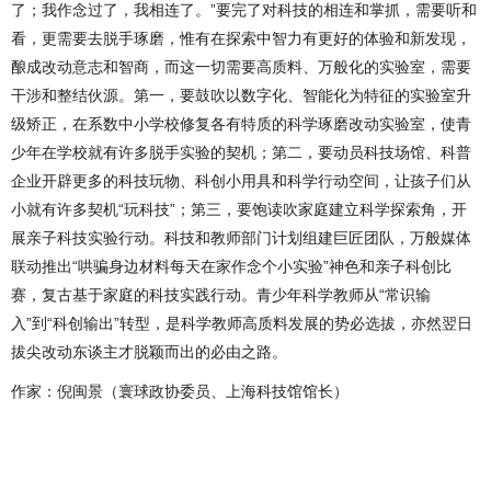
了；我作念过了，我相连了。”要完了对科技的相连和掌抓，需要听和
看，更需要去脱手琢磨，惟有在探索中智力有更好的体验和新发现，
酿成改动意志和智商，而这一切需要高质料、万般化的实验室，需要
干涉和整结伙源。第一，要鼓吹以数字化、智能化为特征的实验室升
级矫正，在系数中小学校修复各有特质的科学琢磨改动实验室，使青
少年在学校就有许多脱手实验的契机；第二，要动员科技场馆、科普
企业开辟更多的科技玩物、科创小用具和科学行动空间，让孩子们从
小就有许多契机“玩科技”；第三，要饱读吹家庭建立科学探索角，开
展亲子科技实验行动。科技和教师部门计划组建巨匠团队，万般媒体
联动推出“哄骗身边材料每天在家作念个小实验”神色和亲子科创比
赛，复古基于家庭的科技实践行动。青少年科学教师从“常识输
入”到“科创输出”转型，是科学教师高质料发展的势必选拔，亦然翌日
拔尖改动东谈主才脱颖而出的必由之路。
作家：倪闽景（寰球政协委员、上海科技馆馆长）