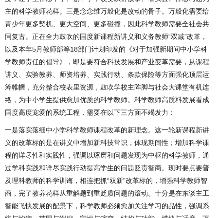
主的科学教师花样。三是念念维万般化是改动的骨子。万般化需要给
青少年更多契机、更大空间、更多碰撞，因此科学教师需要全社会共
同复古。正在全力鼓吹的国度新课程新讲义和义务教师“双减”改革，
以及本年5月教师部等18部门计划印发的《对于加强新期间中小学科
学教师责任的倡导》，即是要符合科技发展和产业变革需要，从课程
讲义、实验教养、师资培养、实践行动、条款保险等方面强化顶层运
筹帷幄，充分整合校表里资源，鼓吹学校主阵脚与社会大课堂有机连
络，为中小学生提供愈加优质的科学教师。科学教师高质料发展看成
国度高度宠爱的系统工程，需要在以下三方面不竭发力：
一是落实落细中小学科学教师课程改革的新理念。这一轮新课程新讲
义的改革标的是在讲义中增加新科技常识，体现期间性；增加科学课
程的详尽性和实践性，强调以琢磨和问题发现为中枢的科学教师，通
过学科实践和详尽实践行动提高学生的问题贬责智商。现时要点要普
及理科教师的科学训诲，相连把抓“双新”改革标的，增强科学教师智
商，完了教养花样从重解题到重贬质问题的滚动。十分是在东谈主工
智能飞快发展的配景下，科学教师必须愈加关注学习的品性，强调系