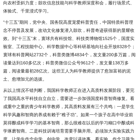
向农村歪斜力度；鼓吹信息技能与科学教师深度和会，履行场景式、
体验式、千里浸式学习。
“十三五”期间，党中央、国务院高度宠爱科普责任，中国特质科普理
念不停普及发展，改动文化修复潜入鼓吹，科普奇迹获得新的显耀收
效。到“十三五”末，寰球共有科技馆、科技类博物馆1525个，国度实
验室、工程技能中心、科学数据中心等科研基地向社会开放8328个；
寰球有科普网站2732个，科普类微博4834个，发文量200多万篇，阅
读量达到160多亿次；科普类微信公众号9612个，发文量138万多
篇，阅读量最初28亿次。这些王人为科学教师提供了愈加富裕的泥
土、愈增加元的选拔。
从以上情况不错判断，我国科学教师正在进入高质料发展阶段，要完
了我国高水平科技自立自立，需要进一步加强国度科普智商修复。看
成重中之重的青少年科学教师，其高质料发展有三个共鸣：一是学生
科学风趣和智商的养成有赖于“稚子功”。如果一个孩子在高中毕业前
莫得酿成科学学习的基本智商，那么很难在以后的学习糊口中酿成科
学琢磨智商。二是科技训诲培育需要手脑并用。必须加大实验实践力
度，让学生作念中学、创中学，改变以讲故事、看实验、作念习题为