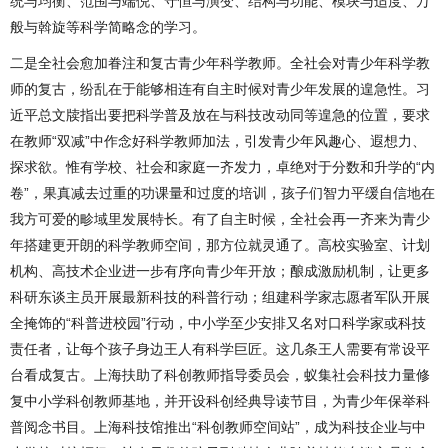
统与均衡、范围与端倪、守恒与演变、结构与功能、模块与适度、万
般与斡旋等科学简略念的学习。
二是全社会愈加眷注和复古青少年科学教师。全社会对青少年科学教
师的复古，纷乱在于能够相连有自主时候对青少年发展的遑急性。习
近平总文牍指出要把科学普及放在与科技改动同等遑急的位置，要求
在教师“双减”中作念好科学教师加法，引发青少年风趣心、遐想力、
探求欲。惟有学校、社会和家庭一齐发力，卓绝对于分数和升学的“内
卷”，果真减去过重的功课量和过度的培训，孩子们智力平缓自信地在
我方可爱的畛域里发展特长。有了自主时候，全社会再一齐来为青少
年搭建更开朗的科学教师空间，那方位就灵通了。高校实验室、计划
机构、高技术企业进一步有序向青少年开放；酿成激励机制，让更多
科研东谈主员开展最新科技的科普行动；组建科学家志愿者军队开展
全掩饰的“科普进校园”行动，中小学至少安排又名对口科学家或科技
责任者，让每个孩子身边王人有科学巨匠。这几条王人需要有常设平
台看成复古。上海扶助了科创教师指导委员会，蚁集社会科技力量修
复中小学科创教师基地，并开设科创经典导读节目，为青少年保举科
普阅念书目。上海科技馆推出“科创教师空间站”，成为科技企业与中