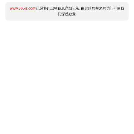
www.365jz.com
已经将此出错信息详细记录, 由此给您带来的访问不便我
们深感歉意.