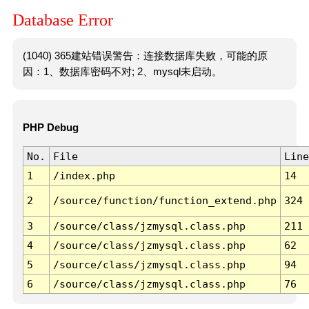
Database Error
(1040) 365建站错误警告：连接数据库失败，可能的原
因：1、数据库密码不对; 2、mysql未启动。
PHP Debug
No.
File
Line
1
/index.php
14
2
/source/function/function_extend.php
324
3
/source/class/jzmysql.class.php
211
4
/source/class/jzmysql.class.php
62
5
/source/class/jzmysql.class.php
94
6
/source/class/jzmysql.class.php
76