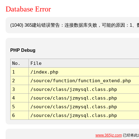
Database Error
(1040) 365建站错误警告：连接数据库失败，可能的原因：1、数
PHP Debug
No.
File
1
/index.php
2
/source/function/function_extend.php
3
/source/class/jzmysql.class.php
4
/source/class/jzmysql.class.php
5
/source/class/jzmysql.class.php
6
/source/class/jzmysql.class.php
www.365jz.com
已经将此