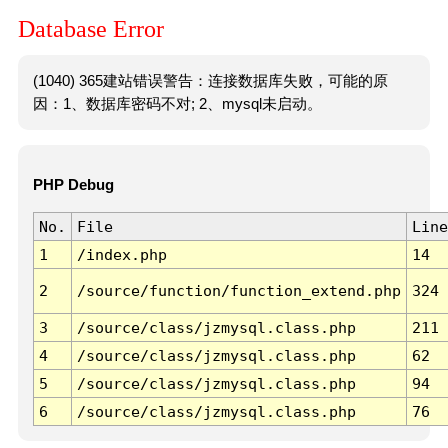
Database Error
(1040) 365建站错误警告：连接数据库失败，可能的原
因：1、数据库密码不对; 2、mysql未启动。
PHP Debug
No.
File
Line
1
/index.php
14
2
/source/function/function_extend.php
324
3
/source/class/jzmysql.class.php
211
4
/source/class/jzmysql.class.php
62
5
/source/class/jzmysql.class.php
94
6
/source/class/jzmysql.class.php
76