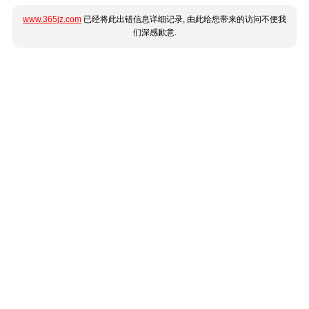
www.365jz.com
已经将此出错信息详细记录, 由此给您带来的访问不便我
们深感歉意.