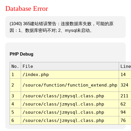
Database Error
(1040) 365建站错误警告：连接数据库失败，可能的原
因：1、数据库密码不对; 2、mysql未启动。
PHP Debug
No.
File
Line
1
/index.php
14
2
/source/function/function_extend.php
324
3
/source/class/jzmysql.class.php
211
4
/source/class/jzmysql.class.php
62
5
/source/class/jzmysql.class.php
94
6
/source/class/jzmysql.class.php
76