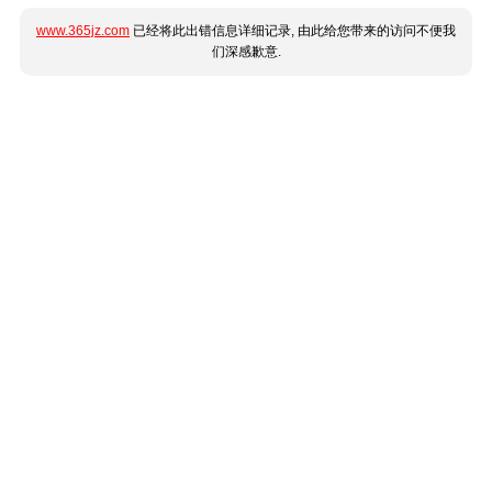
www.365jz.com
已经将此出错信息详细记录, 由此给您带来的访问不便我
们深感歉意.