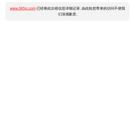
www.365jz.com
已经将此出错信息详细记录, 由此给您带来的访问不便我
们深感歉意.