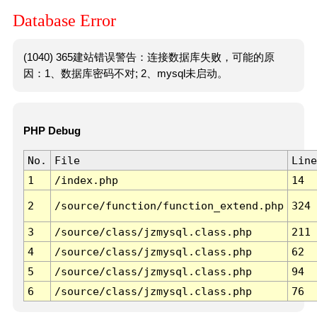
Database Error
(1040) 365建站错误警告：连接数据库失败，可能的原
因：1、数据库密码不对; 2、mysql未启动。
PHP Debug
No.
File
Line
1
/index.php
14
2
/source/function/function_extend.php
324
3
/source/class/jzmysql.class.php
211
4
/source/class/jzmysql.class.php
62
5
/source/class/jzmysql.class.php
94
6
/source/class/jzmysql.class.php
76