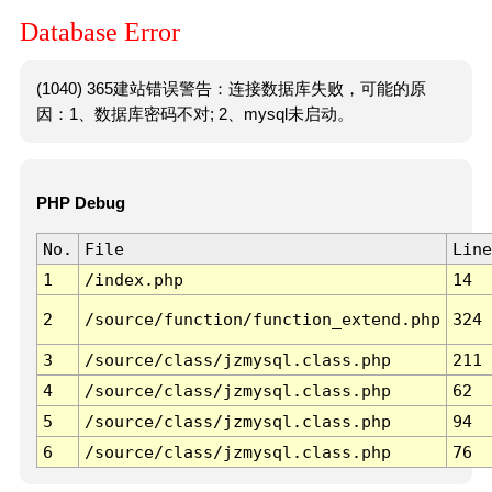
Database Error
(1040) 365建站错误警告：连接数据库失败，可能的原
因：1、数据库密码不对; 2、mysql未启动。
PHP Debug
No.
File
Line
1
/index.php
14
2
/source/function/function_extend.php
324
3
/source/class/jzmysql.class.php
211
4
/source/class/jzmysql.class.php
62
5
/source/class/jzmysql.class.php
94
6
/source/class/jzmysql.class.php
76