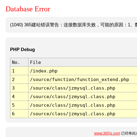
Database Error
(1040) 365建站错误警告：连接数据库失败，可能的原因：1、数
PHP Debug
No.
File
1
/index.php
2
/source/function/function_extend.php
3
/source/class/jzmysql.class.php
4
/source/class/jzmysql.class.php
5
/source/class/jzmysql.class.php
6
/source/class/jzmysql.class.php
www.365jz.com
已经将此