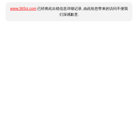
www.365jz.com
已经将此出错信息详细记录, 由此给您带来的访问不便我
们深感歉意.