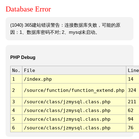
Database Error
(1040) 365建站错误警告：连接数据库失败，可能的原
因：1、数据库密码不对; 2、mysql未启动。
PHP Debug
No.
File
Line
1
/index.php
14
2
/source/function/function_extend.php
324
3
/source/class/jzmysql.class.php
211
4
/source/class/jzmysql.class.php
62
5
/source/class/jzmysql.class.php
94
6
/source/class/jzmysql.class.php
76