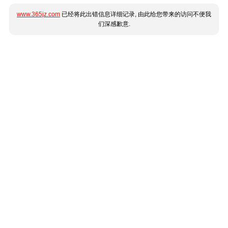
www.365jz.com
已经将此出错信息详细记录, 由此给您带来的访问不便我
们深感歉意.