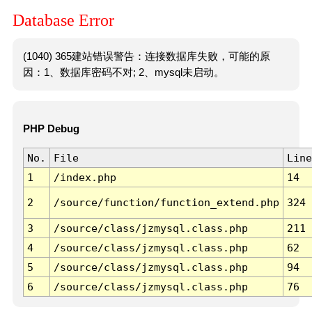
Database Error
(1040) 365建站错误警告：连接数据库失败，可能的原
因：1、数据库密码不对; 2、mysql未启动。
PHP Debug
No.
File
Line
1
/index.php
14
2
/source/function/function_extend.php
324
3
/source/class/jzmysql.class.php
211
4
/source/class/jzmysql.class.php
62
5
/source/class/jzmysql.class.php
94
6
/source/class/jzmysql.class.php
76