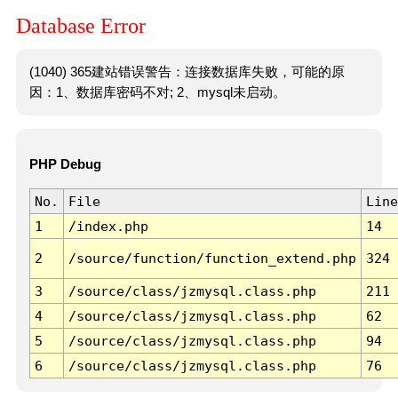
Database Error
(1040) 365建站错误警告：连接数据库失败，可能的原
因：1、数据库密码不对; 2、mysql未启动。
PHP Debug
No.
File
Line
1
/index.php
14
2
/source/function/function_extend.php
324
3
/source/class/jzmysql.class.php
211
4
/source/class/jzmysql.class.php
62
5
/source/class/jzmysql.class.php
94
6
/source/class/jzmysql.class.php
76