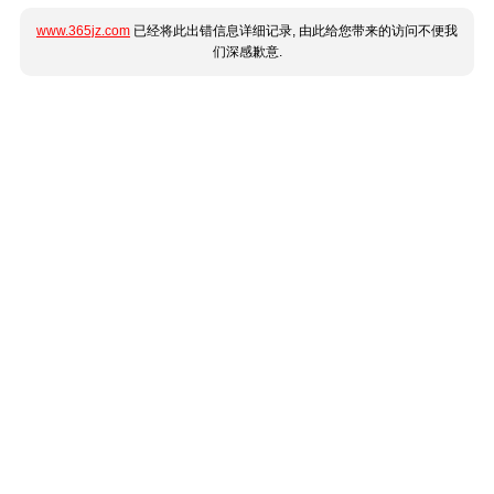
www.365jz.com
已经将此出错信息详细记录, 由此给您带来的访问不便我
们深感歉意.