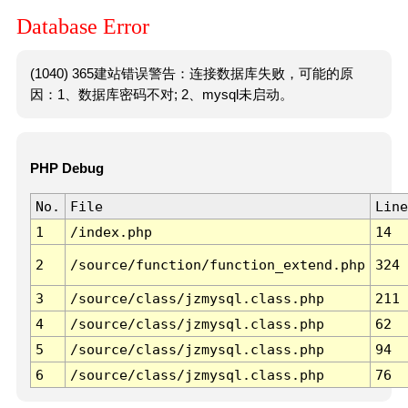
Database Error
(1040) 365建站错误警告：连接数据库失败，可能的原
因：1、数据库密码不对; 2、mysql未启动。
PHP Debug
No.
File
Line
1
/index.php
14
2
/source/function/function_extend.php
324
3
/source/class/jzmysql.class.php
211
4
/source/class/jzmysql.class.php
62
5
/source/class/jzmysql.class.php
94
6
/source/class/jzmysql.class.php
76