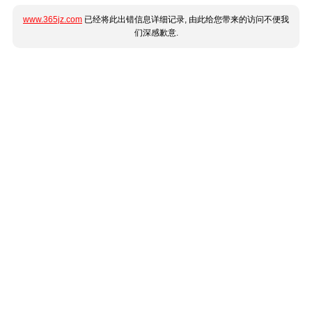
www.365jz.com
已经将此出错信息详细记录, 由此给您带来的访问不便我
们深感歉意.