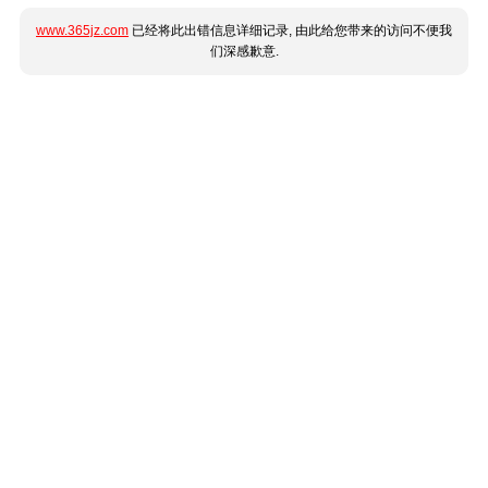
www.365jz.com
已经将此出错信息详细记录, 由此给您带来的访问不便我
们深感歉意.