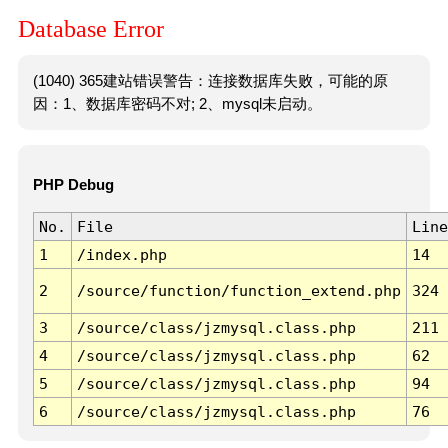
Database Error
(1040) 365建站错误警告：连接数据库失败，可能的原
因：1、数据库密码不对; 2、mysql未启动。
PHP Debug
No.
File
Line
1
/index.php
14
2
/source/function/function_extend.php
324
3
/source/class/jzmysql.class.php
211
4
/source/class/jzmysql.class.php
62
5
/source/class/jzmysql.class.php
94
6
/source/class/jzmysql.class.php
76