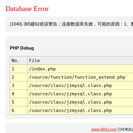
Database Error
(1040) 365建站错误警告：连接数据库失败，可能的原因：1、数
PHP Debug
No.
File
1
/index.php
2
/source/function/function_extend.php
3
/source/class/jzmysql.class.php
4
/source/class/jzmysql.class.php
5
/source/class/jzmysql.class.php
6
/source/class/jzmysql.class.php
www.365jz.com
已经将此